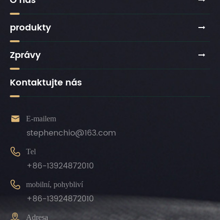
O nás
produkty
Zprávy
Kontaktujte nás

E-mailem
stephenchio@163.com

Tel
+86-13924872010

mobilní, pohybliví
+86-13924872010

Adresa