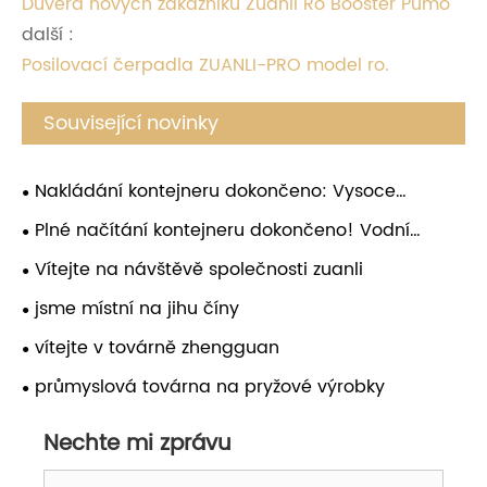
Důvěra nových zákazníků Zuanli Ro Booster Pumo
další :
Posilovací čerpadla ZUANLI-PRO model ro.
Související novinky
Nakládání kontejneru dokončeno: Vysoce
výkonná posilovací čerpadla RO připravena k
Plné načítání kontejneru dokončeno! Vodní
celosvětové expedici
posilovací čerpadla Zuanli RO připravená pro
Vítejte na návštěvě společnosti zuanli
globální zásilku
jsme místní na jihu číny
vítejte v továrně zhengguan
průmyslová továrna na pryžové výrobky
Nechte mi zprávu