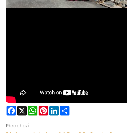
Facebook
X
WhatsApp
Pinterest
LinkedIn
Share
Předchozí :