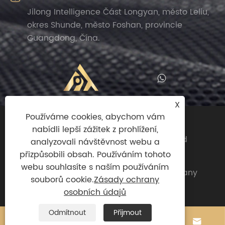
Jilong Intelligence Část Longyan, město Leliu,
okres Shunde, město Foshan, provincie
Guangdong, Čína.
X
Používáme cookies, abychom vám
Copyright© 2024 Zhengguan (Foshan
nabídli lepší zážitek z prohlížení,
Shunde) Import And Export Trade Co., Ltd
analyzovali návštěvnost webu a
Všechna práva vyhrazena.
přizpůsobili obsah. Používáním tohoto
webu souhlasíte s naším používáním
Links
|
Sitemap
|
RSS
|
XML
|
Zásady ochrany
souborů cookie.
Zásady ochrany
osobních údajů
osobních údajů
Odmítnout
Přijmout



