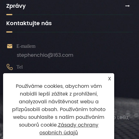
Zprávy
Kontaktujte nás

E-mailem
stephenchio@163.com

Tel
+86-13924872010
X
Používáme cookies, abychom vám

mobilní, pohybliví
nabídli lepší zážitek z prohlížení,
+86-13924872010
analyzovali návštěvnost webu a

přizpůsobili obsah. Používáním tohoto
Adresa
webu souhlasíte s naším používáním
Jilong Intelligence Část Longyan, město Leliu,
souborů cookie.
Zásady ochrany
okres Shunde, město Foshan, provincie
osobních údajů
Guangdong, Čína.