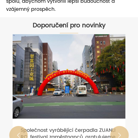
spolu, abychom vytvořili lepší budoucnost a
vzájemný prospěch.
Doporučení pro novinky
Společnost vyrábějící čerpadla ZUANLI


RO, festival zaměstnanců, gratulujeme.