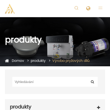


produkty
Domov
produkty
Výroba pryžových dílů
produkty