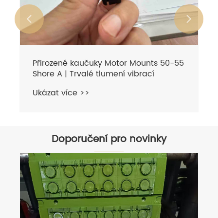


Doporučení pro novinky
Odeslání továrně vyráběných
čerpadel pro export z Zuanli (načítání
kontejneru - dnes)
Ukázat více >>