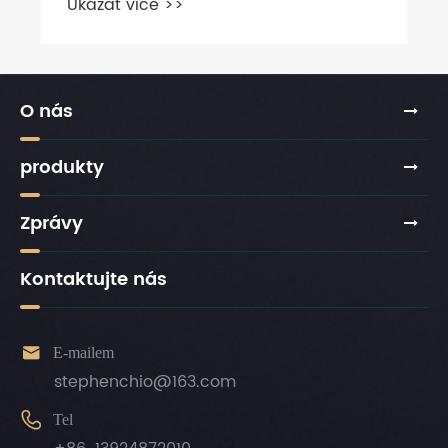
O nás
produkty
Zprávy
Kontaktujte nás

E-mailem
stephenchio@163.com

Tel