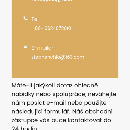
Tel

+86-13924872010
E-mailem

stephenchio@163.com
Máte-li jakýkoli dotaz ohledně
nabídky nebo spolupráce, neváhejte
nám poslat e-mail nebo použijte
následující formulář. Náš obchodní
zástupce vás bude kontaktovat do
24 hodin.