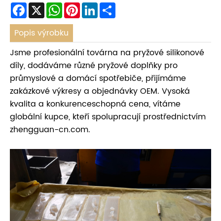
Facebook
X
WhatsApp
Pinterest
LinkedIn
Share
Popis výrobku
Jsme profesionální továrna na pryžové silikonové
díly, dodáváme různé pryžové doplňky pro
průmyslové a domácí spotřebiče, přijímáme
zakázkové výkresy a objednávky OEM. Vysoká
kvalita a konkurenceschopná cena, vítáme
globální kupce, kteří spolupracují prostřednictvím
zhengguan-cn.com.