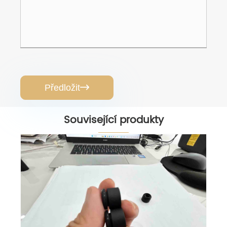
Předložit

Související produkty
Sanitární odtokový ventil Pureflow
EPDM
Ukázat více >>