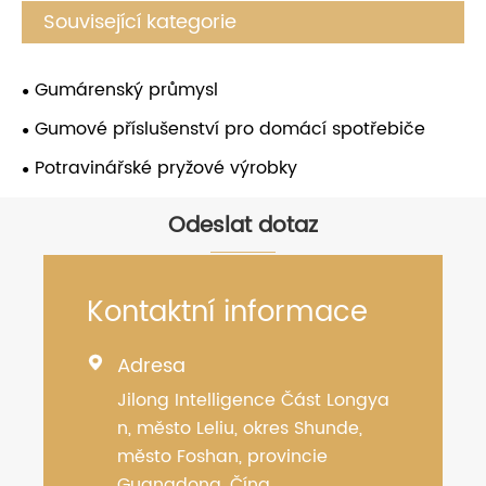
Související kategorie
Gumárenský průmysl
Gumové příslušenství pro domácí spotřebiče
Potravinářské pryžové výrobky
Odeslat dotaz
Kontaktní informace
Adresa

Jilong Intelligence Část Longya
n, město Leliu, okres Shunde,
město Foshan, provincie
Guangdong, Čína.